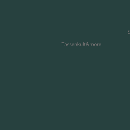
S
Tassenkult&more